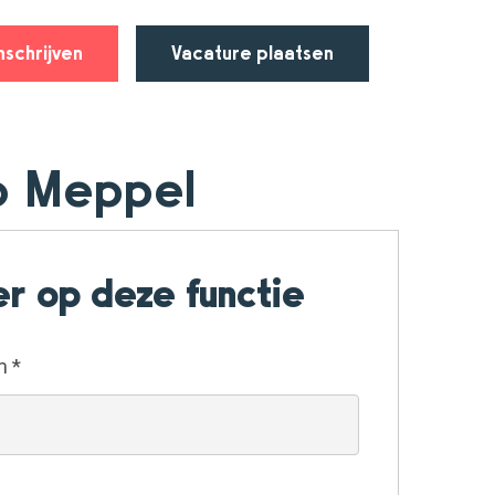
nschrijven
Vacature plaatsen
io Meppel
r op deze functie
am
*