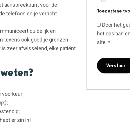
et aanspreekpunt voor de
Toegestane type
 de telefoon en je verricht
Door het geb
ommuniceert duidelijk en
het opslaan e
 kan tevens ook goed je grenzen
site.
*
is zeer afwisselend, elke patiënt
e weten?
 voorkeur;
jk);
estendig;
hebt er zin in!