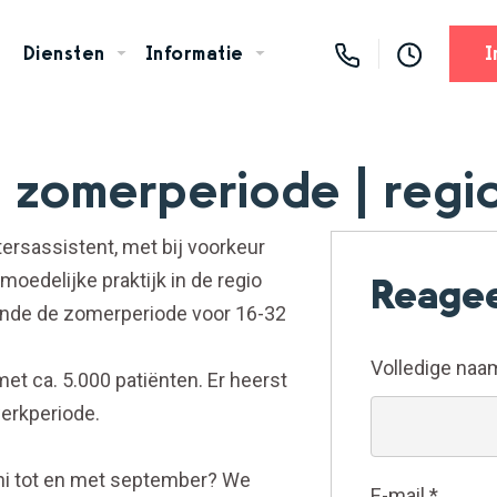
Diensten
Informatie
I
 | zomerperiode | reg
ersassistent, met bij voorkeur
oedelijke praktijk in de regio
Reagee
urende de zomerperiode voor 16-32
Volledige na
met ca. 5.000 patiënten. Er heerst
werkperiode.
juni tot en met september? We
E-mail
*