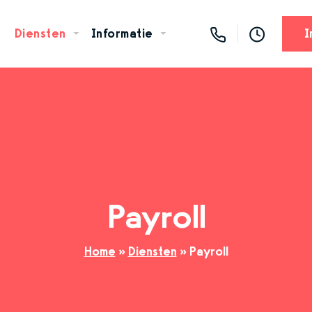
Diensten
Informatie
I
Payroll
Home
»
Diensten
»
Payroll