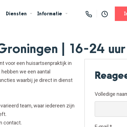
Diensten
Informatie
I
 Groningen | 16-24 uu
 voor een huisartsenpraktijk in
et hebben we een aantal
Reagee
ncties waarbij je direct in dienst
Volledige na
varieerd team, waar iedereen zijn
ft.
n contact.
E-mail
*