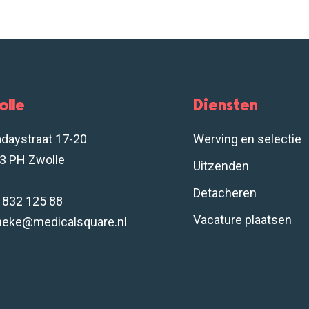
olle
Diensten
adaystraat 17-20
Werving en selectie
3 PH Zwolle
Uitzenden
Detacheren
- 832 125 88
Vacature plaatsen
neke@medicalsquare.nl