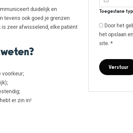
ommuniceert duidelijk en
Toegestane type
 kan tevens ook goed je grenzen
Door het geb
is zeer afwisselend, elke patiënt
het opslaan e
site.
*
e weten?
 voorkeur;
jk);
estendig;
hebt er zin in!