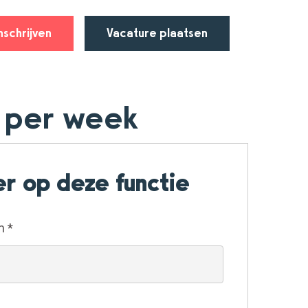
nschrijven
Vacature plaatsen
r per week
r op deze functie
am
*