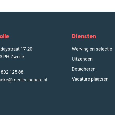
olle
Diensten
adaystraat 17-20
Werving en selectie
3 PH Zwolle
Uitzenden
Detacheren
- 832 125 88
Vacature plaatsen
neke@medicalsquare.nl