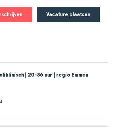
nschrijven
Vacature plaatsen
liklinisch | 20-36 uur | regio Emmen
d