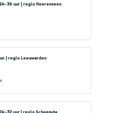
 24-36 uur | regio Heerenveen
uur | regio Leeuwarden
d
 24-32 uur | regio Scheemda