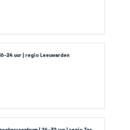
16-24 uur | regio Leeuwarden
zoekerscentrum | 24-32 uur | regio Ter