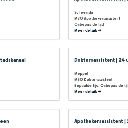
Scheemda
MBO Apothekersassistent
Onbepaalde tijd
Meer details
Stadskanaal
Doktersassistent | 24 
Meppel
MBO Dokterassistent
Bepaalde tijd
Onbepaalde tij
Meer details
veen
Apothekersassistent | 