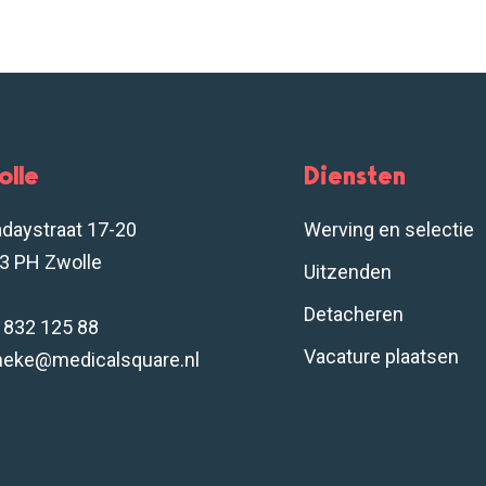
olle
Diensten
adaystraat 17-20
Werving en selectie
3 PH Zwolle
Uitzenden
Detacheren
- 832 125 88
Vacature plaatsen
neke@medicalsquare.nl